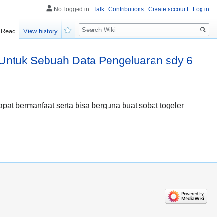
Not logged in
Talk
Contributions
Create account
Log in
Search
Read
View history
Watch
ntuk Sebuah Data Pengeluaran sdy 6
at bermanfaat serta bisa berguna buat sobat togeler