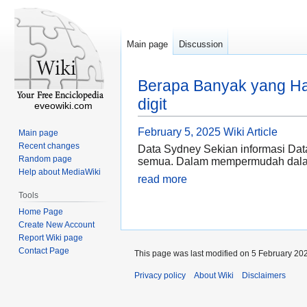
Main page
Discussion
Berapa Banyak yang Ha
digit
eveowiki.com
February 5, 2025
Wiki Article
Main page
Recent changes
Data Sydney Sekian informasi Data
Random page
semua. Dalam mempermudah dalam
Help about MediaWiki
read more
Tools
Home Page
Create New Account
Report Wiki page
Contact Page
This page was last modified on 5 February 202
Privacy policy
About Wiki
Disclaimers